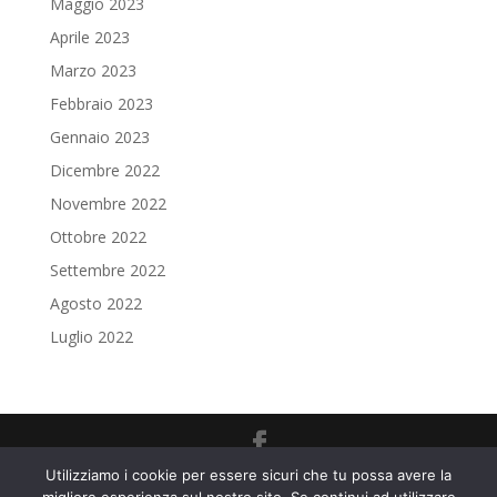
Maggio 2023
Aprile 2023
Marzo 2023
Febbraio 2023
Gennaio 2023
Dicembre 2022
Novembre 2022
Ottobre 2022
Settembre 2022
Agosto 2022
Luglio 2022
Utilizziamo i cookie per essere sicuri che tu possa avere la
Copyright © 2025 Solo Me Estetica Avanzanta SRLS